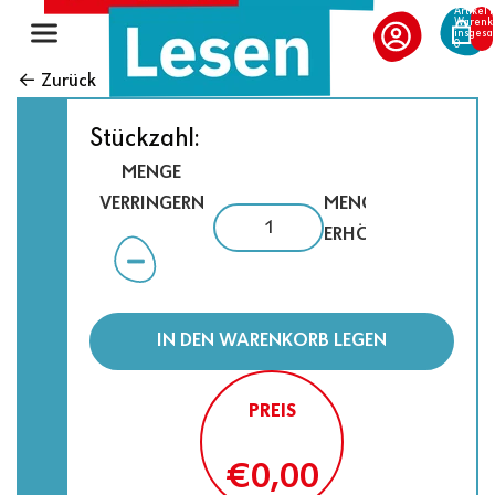
Artikel 
Warenk
insgesa
0
← Zurück
Stückzahl:
MENGE
VERRINGERN
MENGE
ERHÖHEN
IN DEN WARENKORB LEGEN
PREIS
€0,00